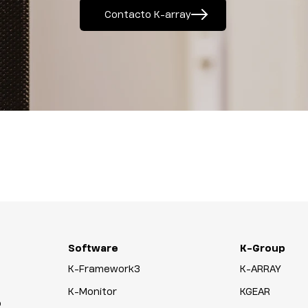
Contacto K-array
Software
K-Group
K-Framework3
K-ARRAY
K-Monitor
KGEAR
o