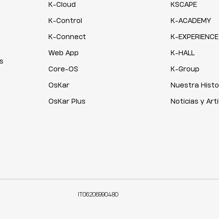
K-Cloud
KSCAPE
K-Control
K-ACADEMY
K-Connect
K-EXPERIENCE
Web App
K-HALL
s
Core-OS
K-Group
OsKar
Nuestra Histo
OsKar Plus
Noticias y Art
IT06206990480