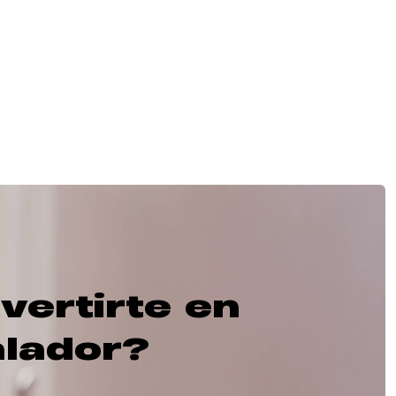
vertirte en
alador?