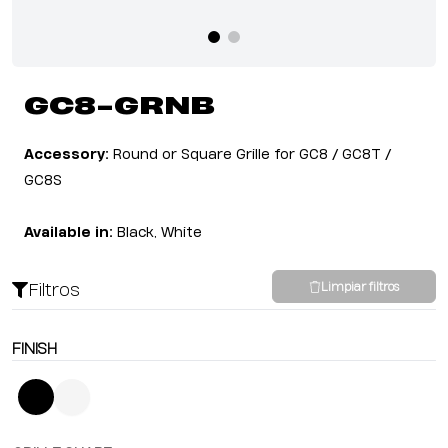
GC8-GRNB
Accessory:
Round or Square Grille for GC8 / GC8T /
GC8S
Available in:
Black, White
Filtros
Limpiar filtros
FINISH