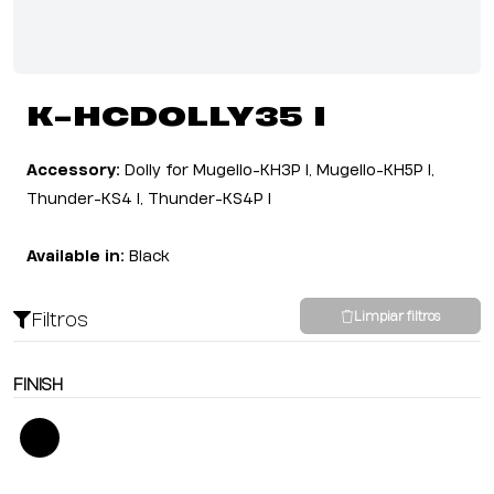
K-HCDOLLY35 I
Accessory:
Dolly for Mugello-KH3P I, Mugello-KH5P I,
Thunder-KS4 I, Thunder-KS4P I
Available in:
Black
Filtros
Limpiar filtros
FINISH