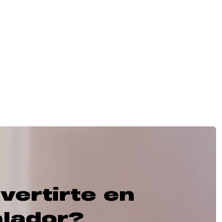
vertirte en
alador?