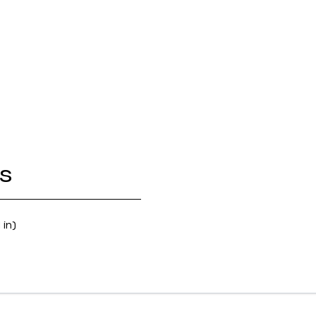
s
 in)