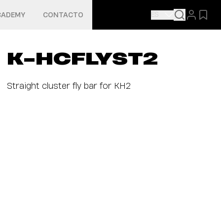
ES
CADEMY
CONTACTO
K-HCFLYST2
Straight cluster fly bar for KH2