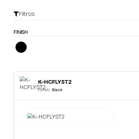
Filtros
FINISH
K-HCFLYST2
Finish:
Black