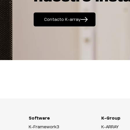
Contacto K-array
Software
K-Group
K-Framework3
K-ARRAY