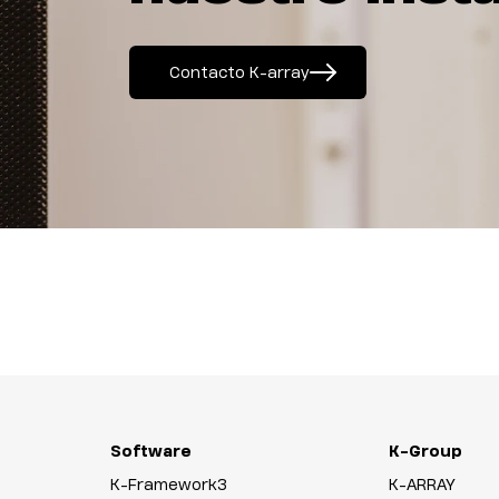
Contacto K-array
Software
K-Group
K-Framework3
K-ARRAY