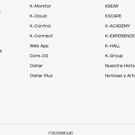
K-Monitor
KGEAR
o
K-Cloud
KSCAPE
K-Control
K-ACADEMY
K-Connect
K-EXPERIENCE
Web App
K-HALL
s
Core-OS
K-Group
OsKar
Nuestra Histo
OsKar Plus
Noticias y Art
IT06206990480