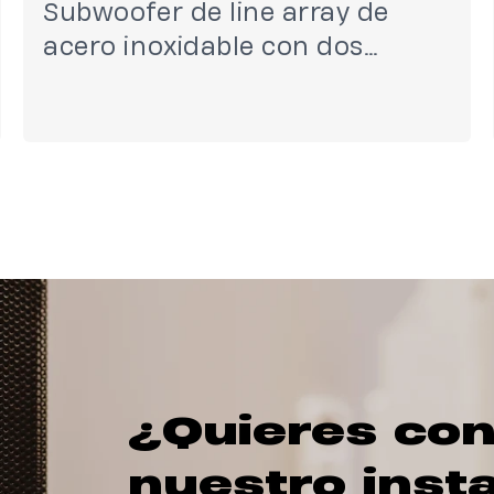
Subwoofer de line array de
acero inoxidable con dos
drivers de 12”
¿Quieres con
nuestro inst