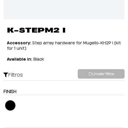
K-STEPM2 I
Accessory:
Step array hardware for Mugello-KH2P I (kit
for 1 unit)
Available in:
Black
Filtros
Limpiar filtros
FINISH