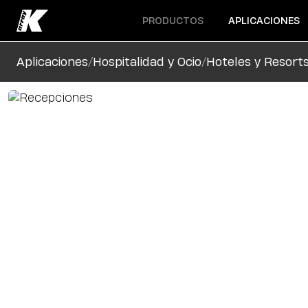
Abrir menú
Abrir menú
PRODUCTOS
APLICACIONES
/
/
Aplicaciones
Hospitalidad y Ocio
Hoteles y Resort