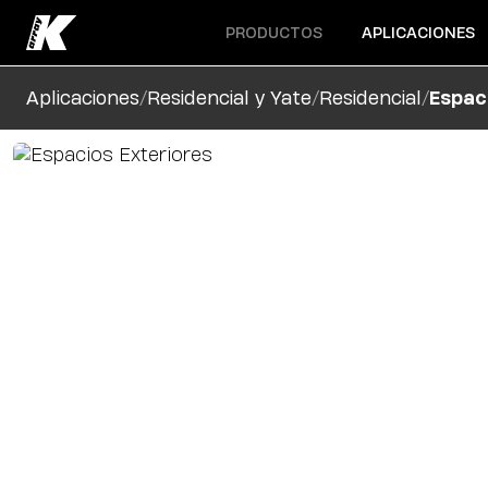
Abrir menú
Abrir menú
PRODUCTOS
APLICACIONES
/
/
/
Aplicaciones
Residencial y Yate
Residencial
Espac