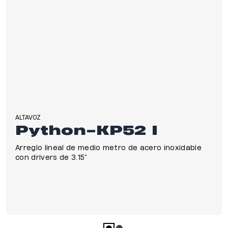
Hoteles y Resorts
Teatros
Estudios de Grabación y
Broadcast
Clubes Nocturnos y Bares
ALTAVOZ
Templos
Python-KP52 I
Parques de Atracciones
Arreglo lineal de medio metro de acero inoxidable
con drivers de 3.15”
Restaurantes y Cafes
Salud y Bienestar
Residencial