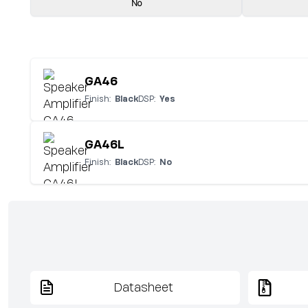
No
GA46
Finish:
Black
DSP:
Yes
GA46L
Finish:
Black
DSP:
No
Datasheet