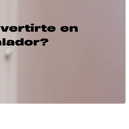
vertirte en
alador?