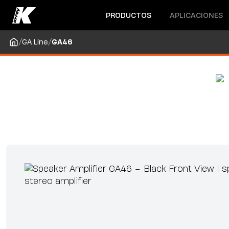
Abrir menú
Abrir menú
PRODUCTOS
APLICACIONES
/
/
GA Line
GA46