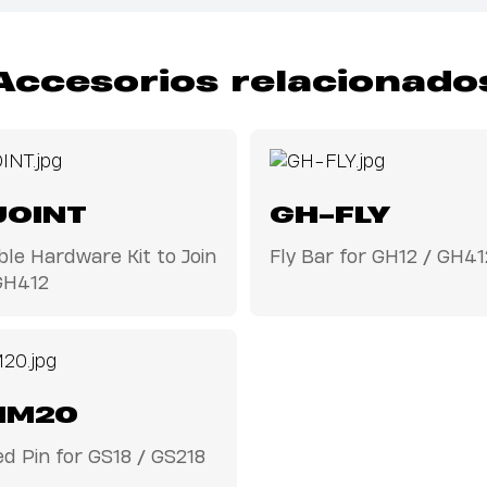
Accesorios relacionado
JOINT
GH-FLY
ble Hardware Kit to Join
Fly Bar for GH12 / GH41
GH412
NM20
d Pin for GS18 / GS218