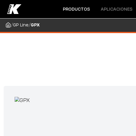
Abrir menú
Abrir menú
PRODUCTOS
APLICACIONES
/
/
GP Line
GPX