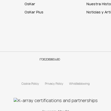
OsKar
Nuestra Histo
OsKar Plus
Noticias y Art
IT06206990480
Cookie Policy
Privacy Policy
Whistleblowing