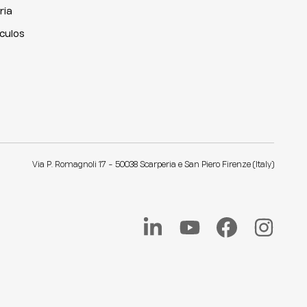
ria
iculos
Via P. Romagnoli 17 - 50038 Scarperia e San Piero Firenze (Italy)