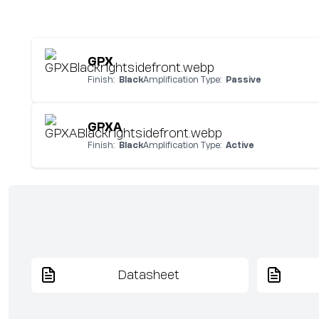
GPX
Finish:
Black
Amplification Type:
Passive
GPXA
Finish:
Black
Amplification Type:
Active
Datasheet