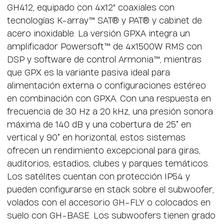
GH412, equipado con 4x12" coaxiales con
tecnologías K-array™ SAT® y PAT® y cabinet de
acero inoxidable. La versión GPXA integra un
amplificador Powersoft™ de 4x1500W RMS con
DSP y software de control Armonia™, mientras
que GPX es la variante pasiva ideal para
alimentación externa o configuraciones estéreo
en combinación con GPXA. Con una respuesta en
frecuencia de 30 Hz a 20 kHz, una presión sonora
máxima de 140 dB y una cobertura de 25° en
vertical y 90° en horizontal, estos sistemas
ofrecen un rendimiento excepcional para giras,
auditorios, estadios, clubes y parques temáticos.
Los satélites cuentan con protección IP54 y
pueden configurarse en stack sobre el subwoofer,
volados con el accesorio GH-FLY o colocados en
suelo con GH-BASE. Los subwoofers tienen grado