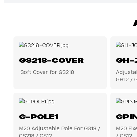
GS218-COVER
GH-
Soft Cover for GS218
Adjusta
GH12 / 
G-POLE1
GPI
M20 Adjustable Pole For GS18 /
M20 Fixe
GS218 / GS12
/ GS12