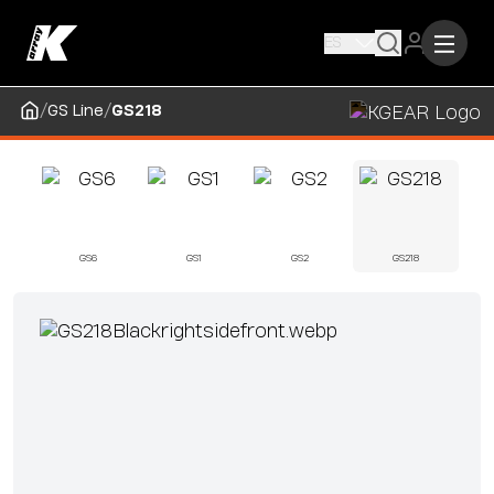
ES
/
/
GS Line
GS218
GS6
GS1
GS2
GS218