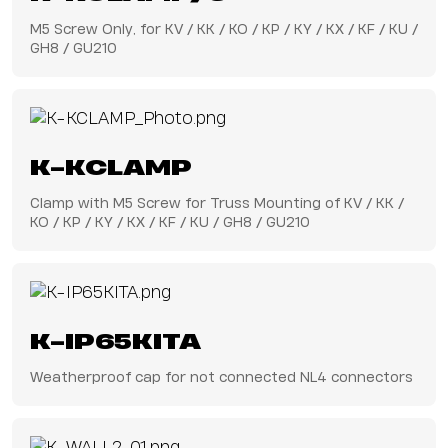
M5 Screw Only, for KV / KK / KO / KP / KY / KX / KF / KU /
GH8 / GU210
K-KCLAMP
Clamp with M5 Screw for Truss Mounting of KV / KK /
KO / KP / KY / KX / KF / KU / GH8 / GU210
K-IP65KITA
Weatherproof cap for not connected NL4 connectors