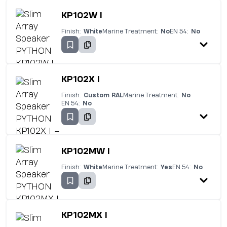
KP102W I
Finish:
White
Marine Treatment:
No
EN 54:
No
KP102X I
Finish:
Custom RAL
Marine Treatment:
No
EN 54:
No
KP102MW I
Finish:
White
Marine Treatment:
Yes
EN 54:
No
KP102MX I