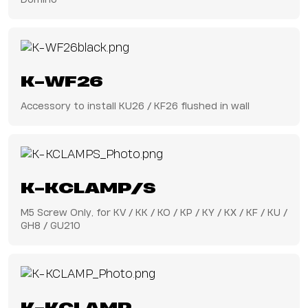
K-WF26
Accessory to install KU26 / KF26 flushed in wall
K-KCLAMP/S
M5 Screw Only, for KV / KK / KO / KP / KY / KX / KF / KU /
GH8 / GU210