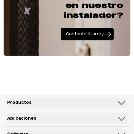
en nuestro
instalador?
Contacto K-array
Productos
Altavoces
Aplicaciones
Subwoofers
Hospitalidad y Ocio