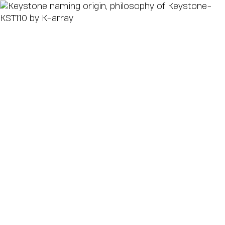
Keystone
Inspirado en la clave de bóveda arquitectónica que
sostiene toda una estructura, este innovador
subwoofer está diseñado para convertirse en la
base de una reproducción discreta de bajas
frecuencias.