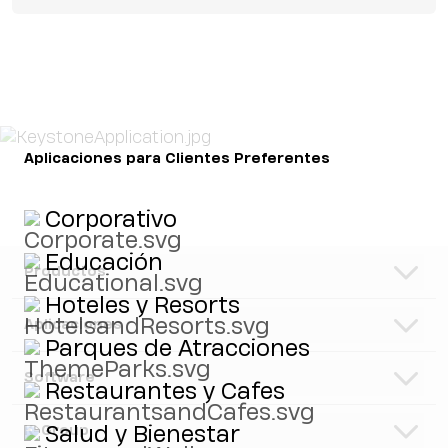
Aplicaciones para Clientes Preferentes
Corporativo
Educación
Productos
Hoteles y Resorts
Altavoces
Aplicaciones
Parques de Atracciones
Subwoofers
Hospitalidad y Ocio
Software
Sistemas
Restaurantes y Cafes
Corporativo, Educación y Gobierno
Monitores de piso
K-Framework3
K-Group
Salud y Bienestar
Recintos