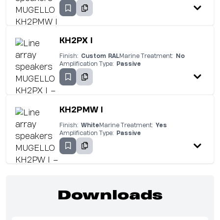
KH2PX I
Finish:
Custom RAL
Marine Treatment:
No
Amplification Type:
Passive
KH2PMW I
Finish:
White
Marine Treatment:
Yes
Amplification Type:
Passive
Downloads