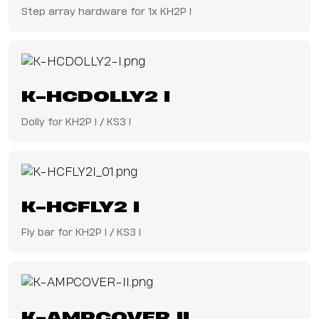
Step array hardware for 1x KH2P I
K-HCDOLLY2 I
Dolly for KH2P I / KS3 I
K-HCFLY2 I
Fly bar for KH2P I / KS3 I
K-AMPCOVER II