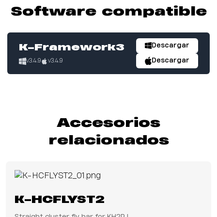
Software compatible
Descargar
K-Framework3
Descargar
v3.4.9
v3.4.9
Accesorios
relacionados
K-HCFLYST2
Straight cluster fly bar for KH2P I