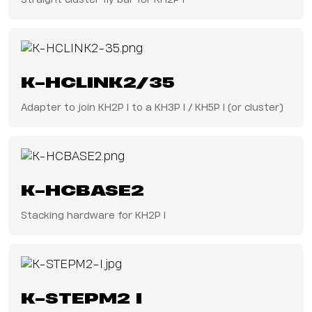
K-HCLINK2/35
Adapter to join KH2P I to a KH3P I / KH5P I (or cluster)
K-HCBASE2
Stacking hardware for KH2P I
K-STEPM2 I