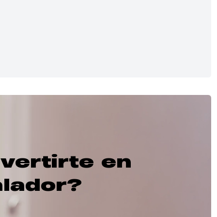
vertirte en
alador?