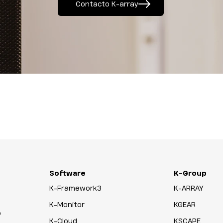
Contacto K-array
Software
K-Group
K-Framework3
K-ARRAY
K-Monitor
KGEAR
o
K-Cloud
KSCAPE