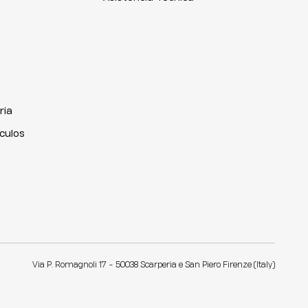
ria
iculos
Via P. Romagnoli 17 - 50038 Scarperia e San Piero Firenze (Italy)