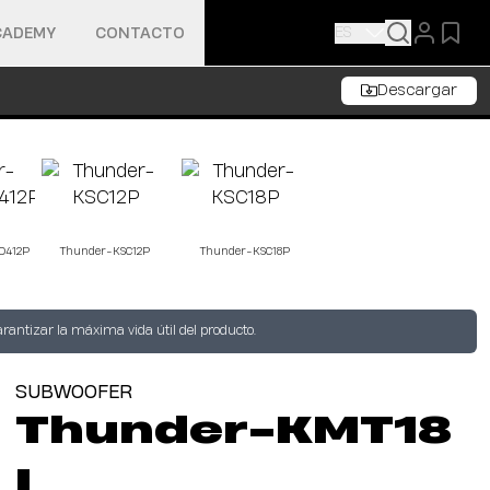
ES
CADEMY
CONTACTO
Descargar
O412P
Thunder-KSC12P
Thunder-KSC18P
rantizar la máxima vida útil del producto.
SUBWOOFER
Thunder-KMT18
I