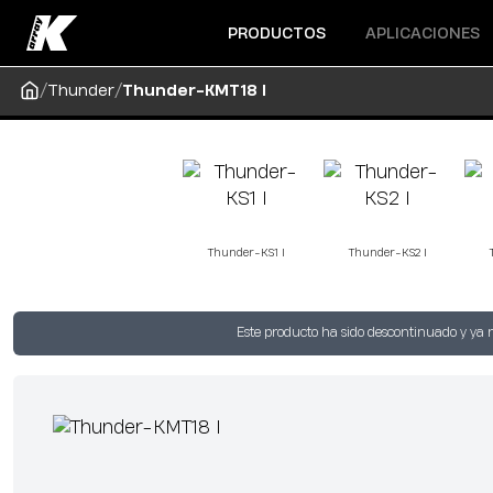
Abrir menú
Abrir menú
PRODUCTOS
APLICACIONES
/
/
Thunder
Thunder-KMT18 I
Thunder-KS1 I
Thunder-KS2 I
Este producto ha sido descontinuado y ya 