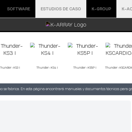
Abrir menú
Abrir menú
SOFTWARE
ESTUDIOS DE CASO
K-GROUP
K-A
Thunder-KS3 I
Thunder-KS4 I
Thunder-KS5P I
Thunder-KSCARDI
no se fabrica. En esta página encontrará manuales y documentos técnicos para ga