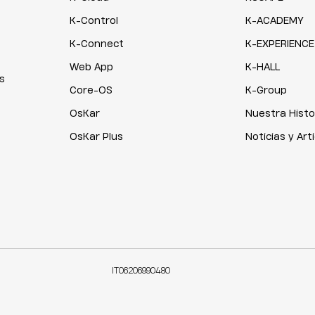
K-Control
K-ACADEMY
K-Connect
K-EXPERIENCE
Web App
K-HALL
s
Core-OS
K-Group
OsKar
Nuestra Histo
OsKar Plus
Noticias y Art
IT06206990480