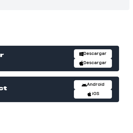
Descargar
r
Descargar
Android
ct
iOS