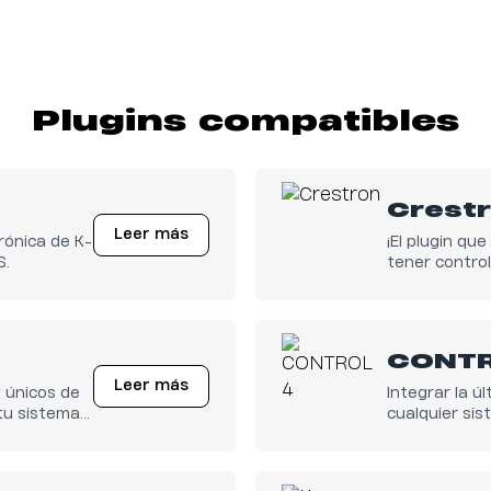
Plugins compatibles
Crest
Leer más
rónica de K-
¡El plugin qu
S.
tener control
array ya está
CONTR
Leer más
 únicos de
Integrar la ú
tu sistema
cualquier sis