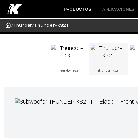
Abrir menú
Abrir menú
PRODUCTOS
APLICACIONES
/
/
Thunder
Thunder-KS2 I
Thunder-KS1 I
Thunder-KS2 I