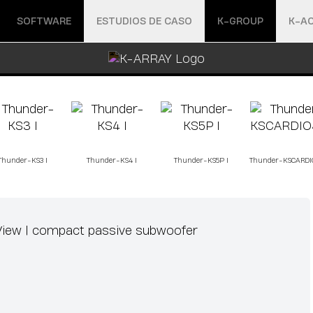
Abrir menú
Abrir menú
SOFTWARE
ESTUDIOS DE CASO
K-GROUP
K-A
Thunder-KS3 I
Thunder-KS4 I
Thunder-KS5P I
Thunder-KSCARDI