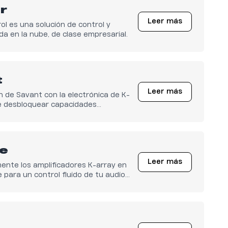
r
Leer más
l es una solución de control y
a en la nube, de clase empresarial.
t
Leer más
n de Savant con la electrónica de K-
e desbloquear capacidades
 control para ofrecer una experiencia
uida y sin interrupciones.
te
Leer más
mente los amplificadores K-array en
para un control fluido de tu audio
sfruta de una experiencia sonora
e minimalista en toda tu casa.