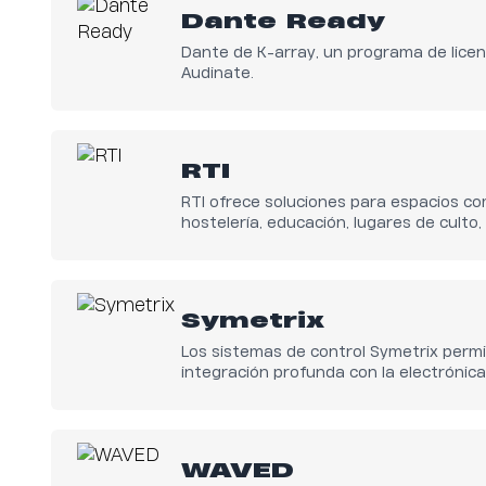
Dante Ready
Dante de K-array, un programa de licen
Audinate.
RTI
RTI ofrece soluciones para espacios co
hostelería, educación, lugares de culto,
y más.
Symetrix
Los sistemas de control Symetrix perm
integración profunda con la electrónica 
Kommander de K-array, ofreciendo ac
completo a los parámetros críticos para
profesional del audio.
WAVED