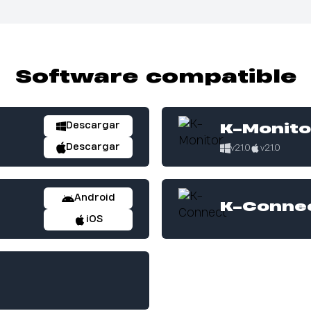
Software compatible
Descargar
K-Monito
Descargar
v2.1.0
v2.1.0
Android
K-Conne
iOS