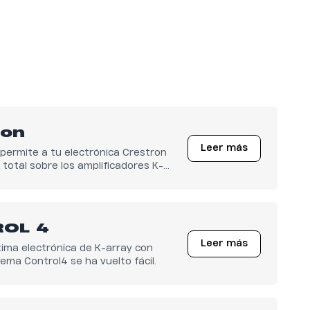
ron
Leer más
e permite a tu electrónica Crestron
 total sobre los amplificadores K-
 disponible!
OL 4
Leer más
ltima electrónica de K-array con
tema Control4 se ha vuelto fácil.