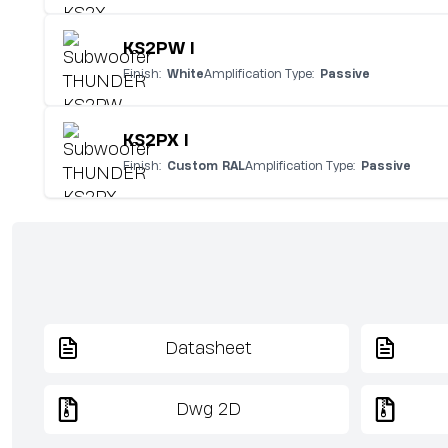
KS2PW I
Finish:
White
Amplification Type:
Passive
KS2PX I
Finish:
Custom RAL
Amplification Type:
Passive
Datasheet
Dwg 2D