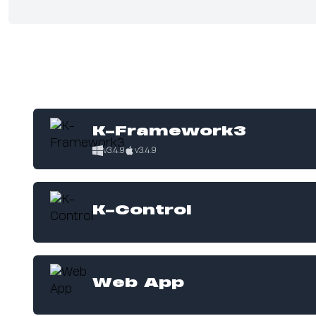
K-Framework3
v3.4.9
v3.4.9
K-Control
Web App