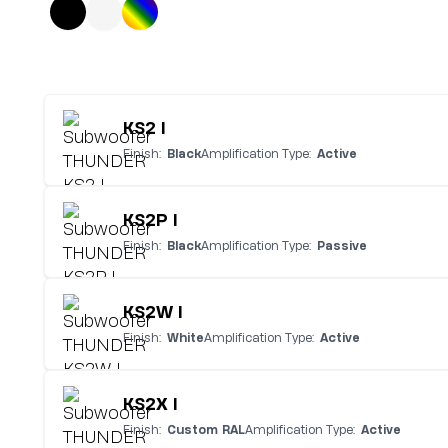
KS2 I
Finish:
Black
Amplification Type:
Active
KS2P I
Finish:
Black
Amplification Type:
Passive
KS2W I
Finish:
White
Amplification Type:
Active
KS2X I
Finish:
Custom RAL
Amplification Type:
Active