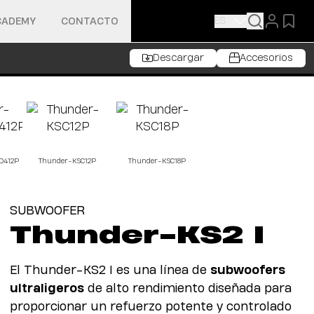
ES
CADEMY
CONTACTO
Descargar
Accesorios
O412P
Thunder-KSC12P
Thunder-KSC18P
SUBWOOFER
Thunder-KS2 I
El Thunder-KS2 I es una línea de
subwoofers
ultraligeros
de alto rendimiento diseñada para
proporcionar un refuerzo potente y controlado