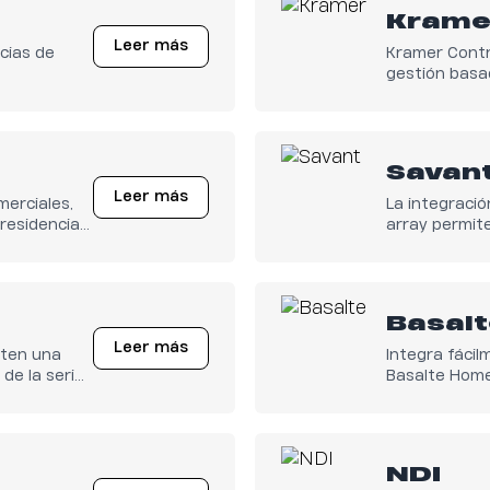
Krame
Leer más
cias de
Kramer Contro
gestión basad
Savan
Leer más
merciales,
La integració
 residencias
array permit
avanzadas de
de usuario fl
Basal
Leer más
iten una
Integra fácil
de la serie
Basalte Home 
ceso
multizona. Di
 la gestión
perfectament
NDI