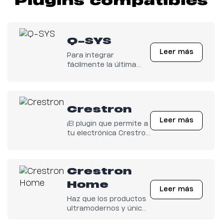
Plugins compatibles
Q-SYS
Leer más
Para integrar
fácilmente la última
electrónica de K-array
con cualquier
configuración Q-SYS.
Crestron
Leer más
¡El plugin que permite a
tu electrónica Crestron
tener control total
sobre los
amplificadores K-array
Crestron
ya está disponible!
Home
Leer más
Haz que los productos
ultramodernos y únicos
de K-array funcionen