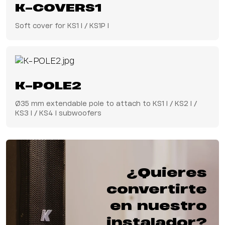
excepcional con la
K-COVERS1
eficiencia del audio en
red.
Soft cover for KS1 I / KS1P I
K-POLE2
Ø35 mm extendable pole to attach to KS1 I / KS2 I /
KS3 I / KS4 I subwoofers
¿Quieres
convertirte
en nuestro
instalador?