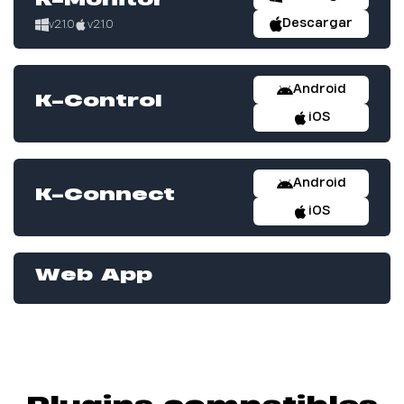
K-Monitor
Descargar
v2.1.0
v2.1.0
Android
K-Control
iOS
Android
K-Connect
iOS
Web App