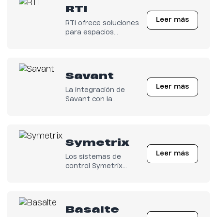
RTI
Leer más
RTI ofrece soluciones
para espacios
comerciales, hostelería,
educación, lugares de
culto, residencias y
más.
Savant
Leer más
La integración de
Savant con la
electrónica de K-array
permite desbloquear
capacidades
avanzadas de control
Symetrix
para ofrecer una
Leer más
experiencia de usuario
Los sistemas de
fluida y sin
control Symetrix
interrupciones.
permiten una
integración profunda
con la electrónica de la
serie Kommander de K-
Basalte
array, ofreciendo