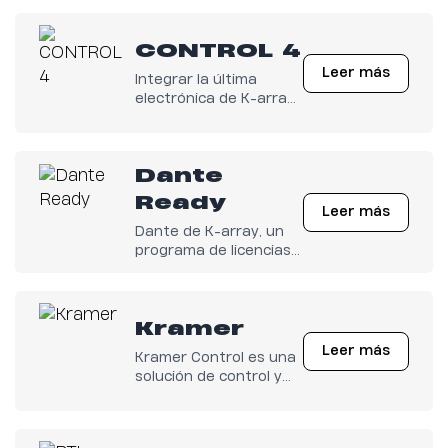
perfectamente con tu
sistema Crestron
CONTROL 4
Home.
Leer más
Integrar la última
electrónica de K-array
con cualquier sistema
Control4 se ha vuelto
fácil.
Dante
Ready
Leer más
Dante de K-array, un
programa de licencias
de Audinate.
Kramer
Leer más
Kramer Control es una
solución de control y
gestión basada en la
nube, de clase
empresarial.